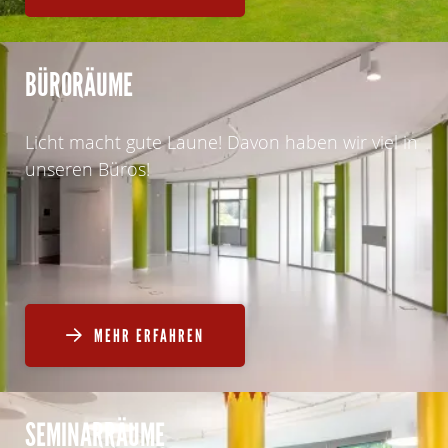
BÜRORÄUME
Licht macht gute Laune! Davon haben wir viel in
unseren Büros!
MEHR ERFAHREN

SEMINARRÄUME